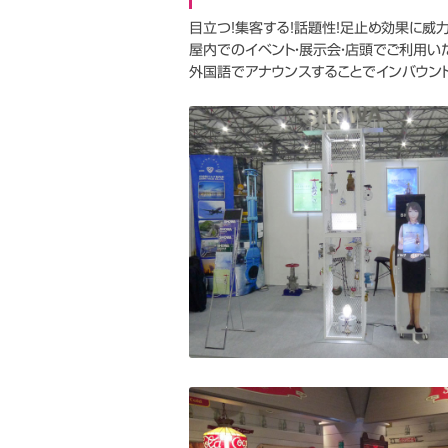
バーチャルマネキン EZR 卓上型
目立つ！集客する！話題性！足止め効果に威
CM制作
屋内でのイベント・展示会・店頭でご利用い
バーチャルマネキン Vtuberバージョ
外国語でアナウンスすることでインバウンド
ン
印刷物全般