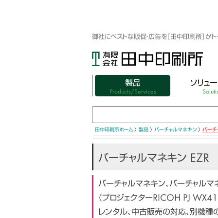
御社にベストな販促・広告を［田中印刷所］が
製品
ソリュー
Products/Services
Soluti
3DホログラフィックLEDファン
映像制作・3DC
3Dホログラムシリンダー
キャラクター・ア
田中印刷所ホーム
〉
製品
〉
バーチャルマネキン
〉
バーチ
ターグッズ
LEDディスプレイパネル（屋外・屋内）
バーチャルマネキン EZR
集客できるフォト
キュービック スクリーン ミニ
WEBサイト制作
バーチャルマネキン、バーチャルマ
Vtuber×ミラーサイネージ
（プロジェクターRICOH PJ WX
展示会まるごと
バーチャルマネキン EZR
レンタル、中古販売の対応、別機種
展示会レンタル