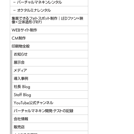
バーチャルマネキンレンタル
オクタルミナレンタル
集客できるフォトスポット制作｜LEDファン×映
像×立体造形（FRP）
WEBサイト制作
CM制作
印刷物全般
お知らせ
展示会
メディア
導入事例
社長 Blog
Staff Blog
YouTube公式チャンネル
バーチャルマネキン開発・テストの記録
会社情報
販売店