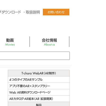
グダウンロード
取扱説明
お問い合わせ
動画
会社情報
Movies
About us
Tube公式チャンネル
社長あいさつ
ログラフィックLEDファン
会社概要
ディスプレイパネル
会社沿革
T-chara WebAR（AR制作）
4つのタイプのARサンプル
チャルマネキンEZR
アクセス
アプリ不要のAR×スタンプラリー
チャルマネキンEZR卓上型
バーチャルマネキン販売店
Web AR資料ダウンロードページ
ARカタログ・AR絵本（AR 拡張現実）
ビック スクリーン ミニ
製品