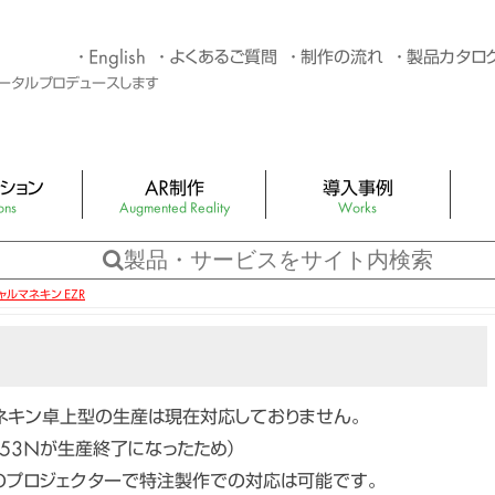
English
よくあるご質問
制作の流れ
製品カタロ
トータルプロデュースします
ション
AR制作
導入事例
ons
Augmented Reality
Works
G制作
4つのタイプのARサンプル
You
バター制作・キャラク
アプリ不要のAR×スタンプラリー
3Dホ
ャルマネキン EZR
Web AR資料ダウンロードページ
LED
スポット制作
ARカタログ・AR絵本（AR 拡張現実）
バー
ネキン卓上型の生産は現在対応しておりません。
バー
4153Nが生産終了になったため）
おまかせパック
キュー
のプロジェクターで特注製作での対応は可能です。
機材