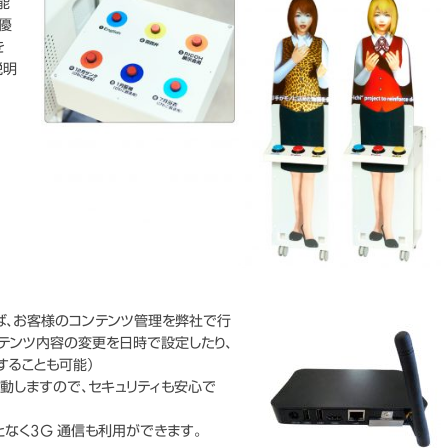
能
優
を
説明
れば、お客様のコンテンツ管理を弊社で行
ンテンツ内容の変更を日時で設定したり、
することも可能）
作動しますので、セキュリティも安心で
なく3G 通信も利用ができます。