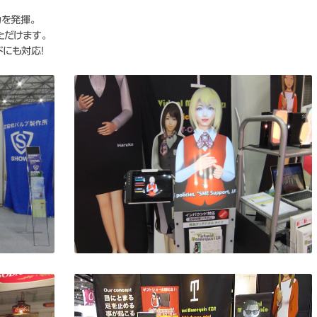
AIバ
力を発揮。
ただけます。
Vtu
にも対応！
キュー