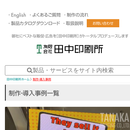
English
よくあるご質問
制作の流れ
製品カタログダウンロード
取扱説明
お問い合わせ
御社にベストな販促・広告を［田中印刷所］がトータルプロデュースします
田中印刷所ホーム
〉
制作・導入事例
制作・導入事例
一覧