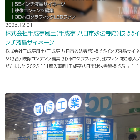
2025.12.01
株式会社千成亭風土（千成亭 八日市妙法寺館）様 55
ンチ液晶サイネージ
株式会社千成亭風土（千成亭 八日市妙法寺館）様 55インチ液晶サイネ
ジ（3台） 映像コンテンツ編集 3DホログラフィックLEDファン をご導入
だきました 2025.11【導入事例】千成亭八日市妙法寺館様 55inc […]