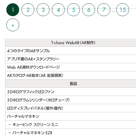
1
2
3
4
5
6
7
15
...
»
T-chara WebAR（AR制作）
4つのタイプのARサンプル
アプリ不要のAR×スタンプラリー
Web AR資料ダウンロードページ
ARカタログ・AR絵本（AR 拡張現実）
製品
3DホログラフィックLEDファン
3Dホログラムシリンダー（ホロチューブ）
LEDディスプレイパネル（屋外・屋内）
バーチャルマネキン
キュービック スクリーン ミニ
バーチャルマネキン EZR