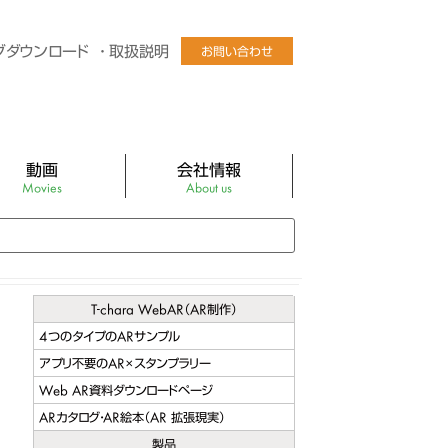
グダウンロード
取扱説明
お問い合わせ
動画
会社情報
Movies
About us
Tube公式チャンネル
社長あいさつ
ログラフィックLEDファン
会社概要
ディスプレイパネル
会社沿革
T-chara WebAR（AR制作）
4つのタイプのARサンプル
チャルマネキンEZR
アクセス
アプリ不要のAR×スタンプラリー
チャルマネキンEZR卓上型
バーチャルマネキン販売店
Web AR資料ダウンロードページ
ARカタログ・AR絵本（AR 拡張現実）
ビック スクリーン ミニ
製品