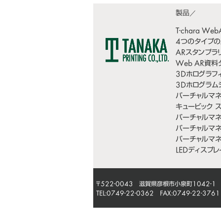
T-chara We
4つのタイプの
ARスタンプラ
Web AR資
3Dホログラフィ
3Dホログラム
バーチャルマ
キュービック 
バーチャルマネ
バーチャルマネ
バーチャルマネキ
LEDディスプレ
〒522-0043 滋賀県彦根市小泉町1042-1
TEL:0749-22-0362 FAX:0749-22-3761