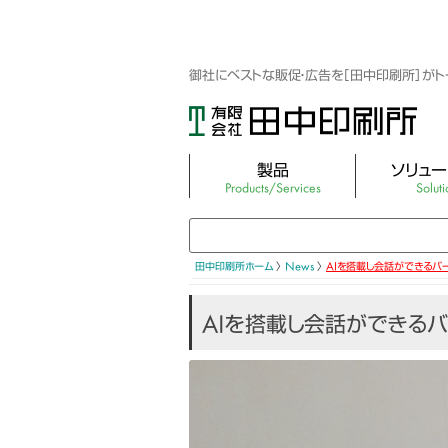
御社にベストな販促・広告を［田中印刷所］が
製品
ソリュー
Products/Services
Soluti
3DホログラフィックLEDファン
映像制作・3DC
3Dホログラムシリンダー
キャラクター・ア
田中印刷所ホーム
〉
News
〉
AIを搭載し会話ができるバ
ターグッズ
LEDディスプレイパネル（屋外・屋内）
AIを搭載し会話ができるバ
集客できるフォト
キュービック スクリーン ミニ
WEBサイト制作
Vtuber×ミラーサイネージ
展示会まるごと
バーチャルマネキン EZR
展示会レンタル