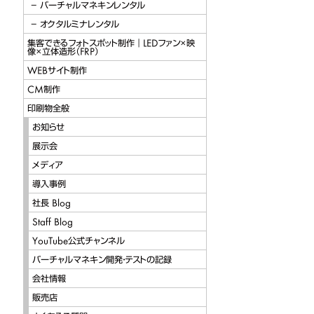
バーチャルマネキンレンタル
オクタルミナレンタル
集客できるフォトスポット制作｜LEDファン×映
像×立体造形（FRP）
WEBサイト制作
CM制作
印刷物全般
お知らせ
展示会
メディア
導入事例
社長 Blog
Staff Blog
YouTube公式チャンネル
バーチャルマネキン開発・テストの記録
会社情報
販売店