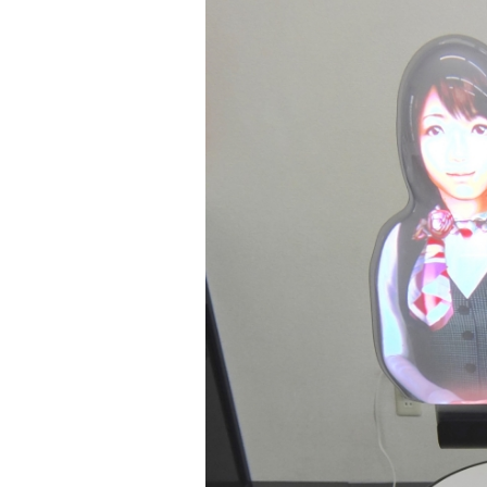
バーチャルマネキン EZR 卓上型
CM制作
バーチャルマネキン Vtuberバージョ
ン
印刷物全般