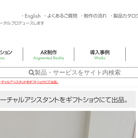
English
よくあるご質問
制作の流れ
製品カタロ
トータルプロデュースします
ション
AR制作
導入事例
ons
Augmented Reality
Works
G制作
4つのタイプのARサンプル
You
バター制作・キャラク
アプリ不要のAR×スタンプラリー
3Dホ
ーチャルアシスタントをギフトショウにて出品。
Web AR資料ダウンロードページ
LED
ーチャルアシスタントをギフトショウにて出品。
スポット制作
ARカタログ・AR絵本（AR 拡張現実）
バー
バー
おまかせパック
キュー
機材