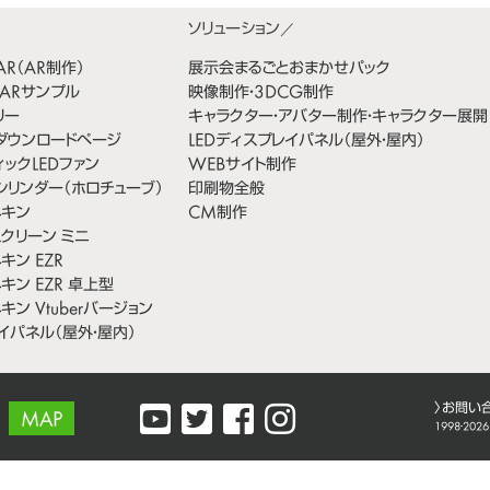
bAR（AR制作）
展示会まるごとおまかせパック
ARサンプル
映像制作・3DCG制作
リー
キャラクター・アバター制作・キャラクター展開
料ダウンロードページ
LEDディスプレイパネル（屋外・屋内）
ックLEDファン
WEBサイト制作
シリンダー（ホロチューブ）
印刷物全般
ネキン
CM制作
スクリーン ミニ
キン EZR
キン EZR 卓上型
ン Vtuberバージョン
イパネル（屋外・屋内）
〉
お問い
MAP
1998-2026 