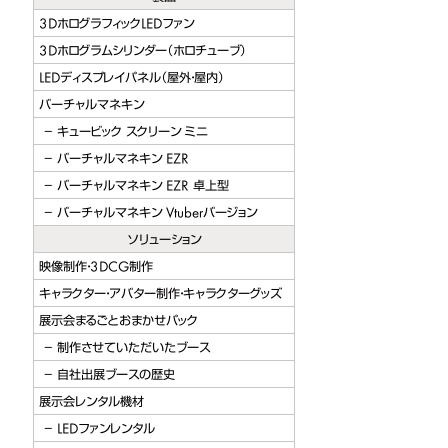
ージョン
3DホログラフィックLEDファン
3Dホログラムシリンダー（ホロチューブ）
berバージョン
LEDディスプレイパネル（屋外・屋内）
ビック スクリーン
バーチャルマネキン
キュービック スクリーン ミニ
バーチャルマネキン EZR
バーチャルマネキン EZR 卓上型
バーチャルマネキン Vtuberバージョン
ソリューション
映像制作・3DCG制作
キャラクター・アバター制作・キャラクターグッズ
展示会まるごとおまかせパック
制作させていただいたブース
自社出展ブースの歴史
展示会レンタル機材
LEDファンレンタル