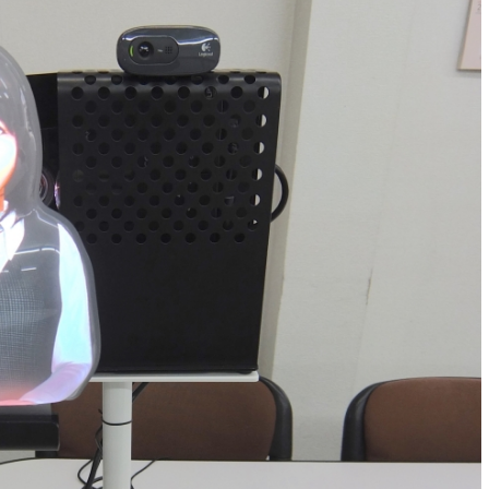
AIバ
Vtu
キュー