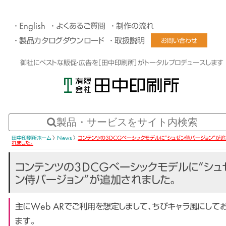
English
よくあるご質問
制作の流れ
製品カタログダウンロード
取扱説明
お問い合わせ
御社にベストな販促・広告を［田中印刷所］がトータルプロデュースします
田中印刷所ホーム
〉
News
〉
コンテンツの3DCGベーシックモデルに”シュゼン侍バージョン”が
れました。
コンテンツの3DCGベーシックモデルに”シュ
ン侍バージョン”が追加されました。
主にWeb ARでご利用を想定しまして、ちびキャラ風にして
ます。