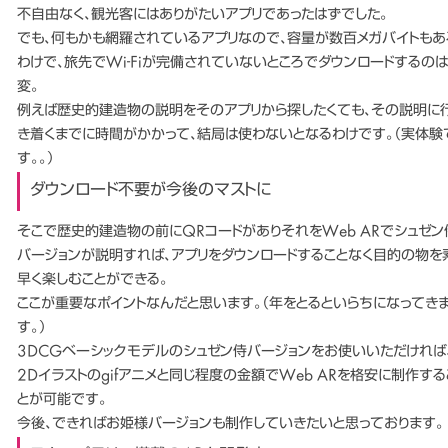
不自由なく、観光客にはありがたいアプリであったはずでした。
でも、何もかも網羅されているアプリなので、容量が数百メガバイトもあ
わけで、旅先でWi-Fiが完備されていないところでダウンロードするの
変。
例えば歴史的建造物の説明をそのアプリから探したくても、その説明に
き着くまでに時間がかかって、結局は使わないとなるわけです。（実体験
す。。）
ダウンロード不要が今後のマストに
そこで歴史的建造物の前にQRコードがありそれをWeb ARでシュゼン
バージョンが説明すれば、アプリをダウンロードすることなく目的の物を
早く楽しむことができる。
ここが重要なポイントなんだと思います。（年をとるといらちになってき
す。）
3DCGベーシックモデルのシュゼン侍バージョンをお使いいただければ
2Dイラストのgifアニメと同じ程度の金額でWeb ARを格安に制作する
とが可能です。
今後、できればお姫様バージョンも制作していきたいと思っております。