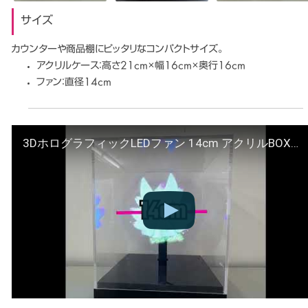
サイズ
カウンターや商品棚にピッタリなコンパクトサイズ。
アクリルケース：高さ21cm×幅16cm×奥行16cm
ファン：直径14cm
3DホログラフィックLEDファン 14cm アクリルBOX付 【田中印刷所】