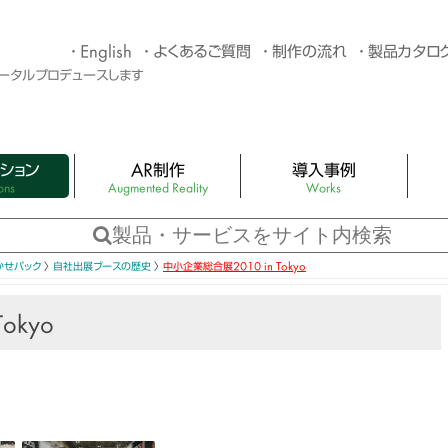
English
よくあるご質問
制作の流れ
製品カタロ
トータルプロデュースします
ション
AR制作
導入事例
ons
Augmented Reality
Works
G制作
4つのタイプのARサンプル
You
バター制作・キャラク
アプリ不要のAR×スタンプラリー
3Dホ
かせパック
〉
自社出展ブースの歴史
〉
中小企業総合展2010 in Tokyo
Web AR資料ダウンロードページ
LED
okyo
スポット制作
ARカタログ・AR絵本（AR 拡張現実）
バー
バー
おまかせパック
キュー
機材