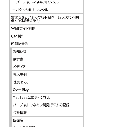
バーチャルマネキンレンタル
オクタルミナレンタル
集客できるフォトスポット制作｜LEDファン×映
像×立体造形（FRP）
WEBサイト制作
CM制作
印刷物全般
お知らせ
展示会
メディア
導入事例
社長 Blog
Staff Blog
YouTube公式チャンネル
バーチャルマネキン開発・テストの記録
会社情報
販売店