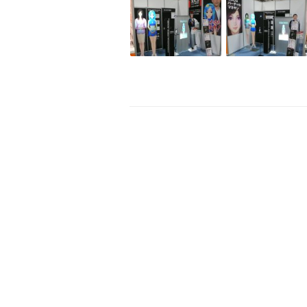
バーチャルマネキン EZR 卓上型
CM制作
バーチャルマネキン Vtuberバージョ
ン
印刷物全般