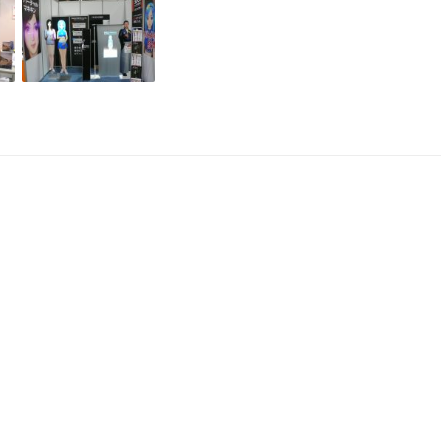
AIバ
Vtu
キュー