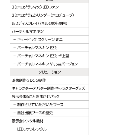
ージョン
3DホログラフィックLEDファン
3Dホログラムシリンダー（ホロチューブ）
berバージョン
LEDディスプレイパネル（屋外・屋内）
ビック スクリーン
バーチャルマネキン
キュービック スクリーン ミニ
バーチャルマネキン EZR
バーチャルマネキン EZR 卓上型
バーチャルマネキン Vtuberバージョン
ソリューション
映像制作・3DCG制作
キャラクター・アバター制作・キャラクターグッズ
展示会まるごとおまかせパック
制作させていただいたブース
自社出展ブースの歴史
展示会レンタル機材
LEDファンレンタル