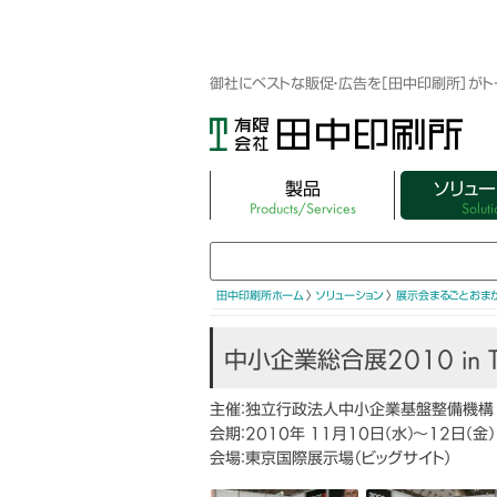
御社にベストな販促・広告を［田中印刷所］が
製品
ソリュー
Products/Services
Soluti
3DホログラフィックLEDファン
映像制作・3DC
3Dホログラムシリンダー
キャラクター・ア
田中印刷所ホーム
〉
ソリューション
〉
展示会まるごとおま
ターグッズ
LEDディスプレイパネル（屋外・屋内）
中小企業総合展2010 in T
集客できるフォト
キュービック スクリーン ミニ
WEBサイト制作
主催：独立行政法人中小企業基盤整備機構
Vtuber×ミラーサイネージ
会期：2010年 11月10日(水)〜12日(金)
展示会まるごと
会場：東京国際展示場（ビッグサイト）
バーチャルマネキン EZR
展示会レンタル