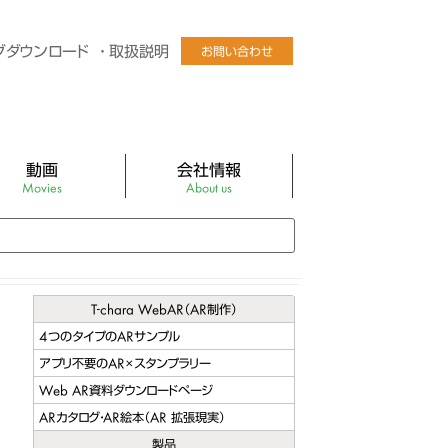
グダウンロード
取扱説明
お問い合わせ
動画
会社情報
Movies
About us
Tube公式チャンネル
社長あいさつ
ログラフィックLEDファン
会社概要
ディスプレイパネル
会社沿革
T-chara WebAR（AR制作）
4つのタイプのARサンプル
チャルマネキンEZR
アクセス
アプリ不要のAR×スタンプラリー
チャルマネキンEZR卓上型
バーチャルマネキン販売店
Web AR資料ダウンロードページ
ARカタログ・AR絵本（AR 拡張現実）
ビック スクリーン ミニ
製品