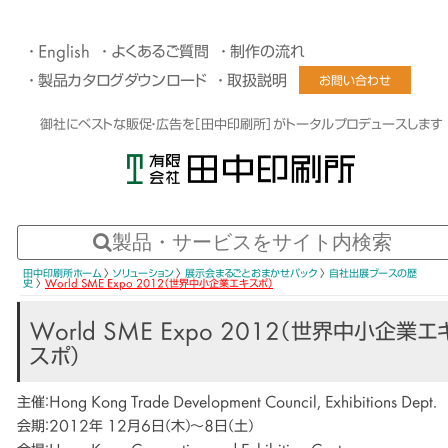
English
よくあるご質問
制作の流れ
製品カタログダウンロード
取扱説明
お問い合わせ
御社にベストな販促・広告を［田中印刷所］がトータルプロデュースします
田中印刷所ホーム
〉
ソリューション
〉
展示会まるごとおまかせパック
〉
自社出展ブースの歴
史
〉
World SME Expo 2012（世界中小企業エキスポ）
World SME Expo 2012（世界中小企業エ
スポ）
主催：Hong Kong Trade Development Council, Exhibitions Dept.
会期：2012年 12月6日(木)〜8日(土)