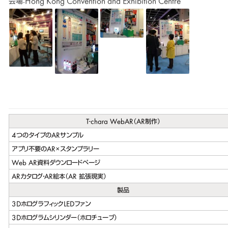
会場：Hong Kong Convention and Exhibition Centre
T-chara WebAR（AR制作）
4つのタイプのARサンプル
アプリ不要のAR×スタンプラリー
Web AR資料ダウンロードページ
ARカタログ・AR絵本（AR 拡張現実）
製品
3DホログラフィックLEDファン
3Dホログラムシリンダー（ホロチューブ）