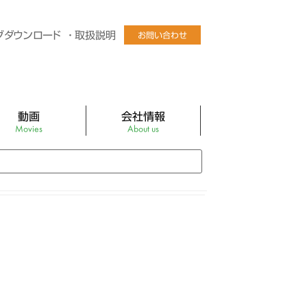
グダウンロード
取扱説明
お問い合わせ
動画
会社情報
Movies
About us
Tube公式チャンネル
社長あいさつ
ログラフィックLEDファン
会社概要
ディスプレイパネル
会社沿革
チャルマネキンEZR
アクセス
チャルマネキンEZR卓上型
バーチャルマネキン販売店
ビック スクリーン ミニ