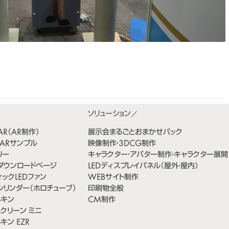
bAR（AR制作）
展示会まるごとおまかせパック
ARサンプル
映像制作・3DCG制作
リー
キャラクター・アバター制作・キャラクター展開
料ダウンロードページ
LEDディスプレイパネル（屋外・屋内）
ックLEDファン
WEBサイト制作
シリンダー（ホロチューブ）
印刷物全般
ネキン
CM制作
スクリーン ミニ
キン EZR