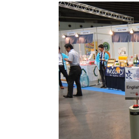
バーチャルマネキン EZR 卓上型
CM制作
バーチャルマネキン Vtuberバージョ
ン
印刷物全般