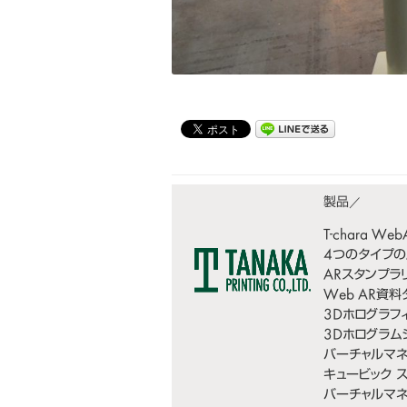
T-chara We
4つのタイプの
ARスタンプラ
Web AR資
3Dホログラフィ
3Dホログラム
バーチャルマ
キュービック 
バーチャルマネ