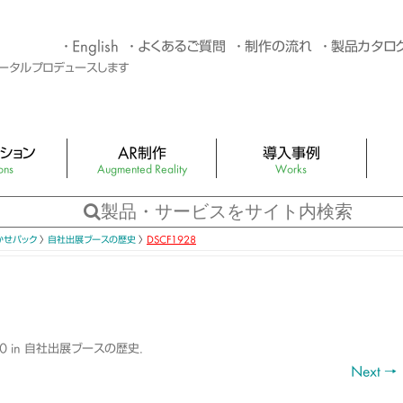
English
よくあるご質問
制作の流れ
製品カタロ
トータルプロデュースします
ション
AR制作
導入事例
ons
Augmented Reality
Works
G制作
4つのタイプのARサンプル
You
バター制作・キャラク
アプリ不要のAR×スタンプラリー
3Dホ
かせパック
〉
自社出展ブースの歴史
〉
DSCF1928
Web AR資料ダウンロードページ
LED
スポット制作
ARカタログ・AR絵本（AR 拡張現実）
バー
バー
0
in
自社出展ブースの歴史
.
おまかせパック
Next →
キュー
機材