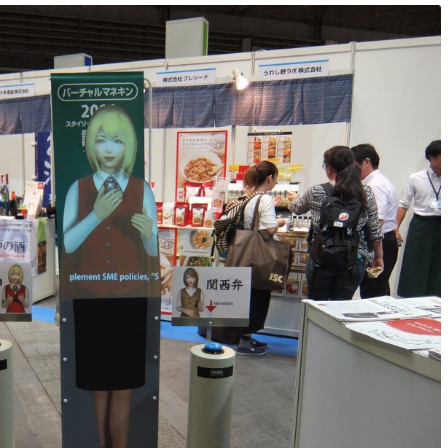
AIバ
Vtu
キュー