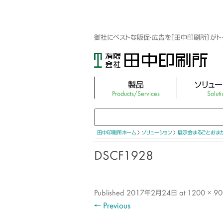
御社にベストな販促・広告を［田中印刷所］が
製品
ソリュー
Products/Services
Soluti
3DホログラフィックLEDファン
映像制作・3DC
3Dホログラムシリンダー
キャラクター・ア
田中印刷所ホーム
〉
ソリューション
〉
展示会まるごとおま
ターグッズ
LEDディスプレイパネル（屋外・屋内）
DSCF1928
集客できるフォト
キュービック スクリーン ミニ
WEBサイト制作
Vtuber×ミラーサイネージ
Published
2017年2月24日
at
1200 × 90
展示会まるごと
← Previous
バーチャルマネキン EZR
展示会レンタル