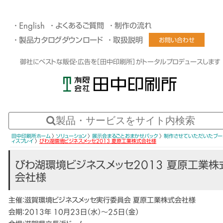
English
よくあるご質問
制作の流れ
製品カタログダウンロード
取扱説明
お問い合わせ
御社にベストな販促・広告を［田中印刷所］がトータルプロデュースします
田中印刷所ホーム
〉
ソリューション
〉
展示会まるごとおまかせパック
〉
制作させていただいたブー
ィスプレイ
〉
びわ湖環境ビジネスメッセ2013 夏原工業株式会社様
びわ湖環境ビジネスメッセ2013 夏原工業株
会社様
主催：滋賀環境ビジネスメッセ実行委員会 夏原工業株式会社様
会期：2013年 10月23日（水）〜25日（金）