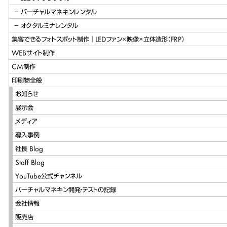
バーチャルマネキンレンタル
オクタルミナレンタル
集客できるフォトスポット制作｜LEDファン×映像×立体造形（FRP）
WEBサイト制作
CM制作
印刷物全般
お知らせ
展示会
メディア
導入事例
社長 Blog
Staff Blog
YouTube公式チャンネル
バーチャルマネキン開発・テストの記録
会社情報
販売店