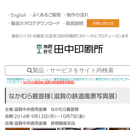
English
よくあるご質問
制作の流れ
製品カタログダウンロード
取扱説明
お問い合わせ
御社にベストな販促・広告を［田中印刷所］がトータルプロデュースします
田中印刷所ホーム
〉
ソリューション
〉
展示会まるごとおまかせパック
〉
制作させていただいたブー
ィスプレイ
〉
なかむら義宣様（滋賀の鉄道風景写真展）
なかむら義宣様（滋賀の鉄道風景写真展）
主催：滋賀中央信用金庫 なかむら義宣様
会期：2016年 9月12日（月）〜10月7日（金）
会場：滋賀中央信用金庫 彦根銀座支店