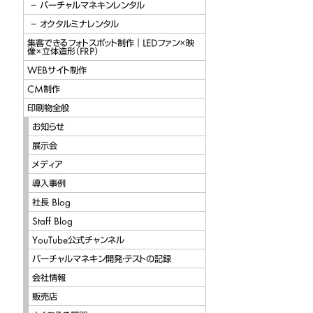
バーチャルマネキンレンタル
オクタルミナレンタル
集客できるフォトスポット制作｜LEDファン×映
像×立体造形（FRP）
WEBサイト制作
CM制作
印刷物全般
お知らせ
展示会
メディア
導入事例
社長 Blog
Staff Blog
YouTube公式チャンネル
バーチャルマネキン開発・テストの記録
会社情報
販売店