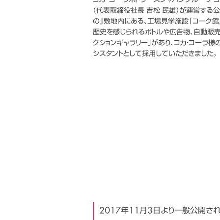
コカ･コーラボトラーズジャパングループ 
バーチャルマネキン EZR 卓上型
（代表取締役社長 吉松 民雄）が運営する公
CM制作
の』敷地内にある、工場見学施設「コーク館」
バーチャルマネキン Vtuberバージョ
歴史を感じられるボトルや広告物、自動販売
ン
印刷物全般
クションギャラリー｣があり、コカ・コーラ
シスタントとして採用していただきました。
2017年11月3日より一般公開さ