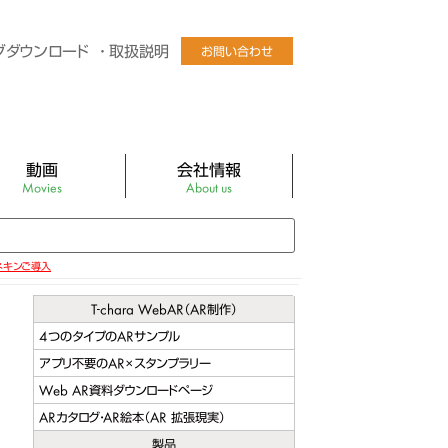
グダウンロード
取扱説明
お問い合わせ
動画
会社情報
Movies
About us
Tube公式チャンネル
社長あいさつ
ログラフィックLEDファン
会社概要
ネキンご導入
ディスプレイパネル
会社沿革
T-chara WebAR（AR制作）
4つのタイプのARサンプル
チャルマネキンEZR
アクセス
アプリ不要のAR×スタンプラリー
チャルマネキンEZR卓上型
バーチャルマネキン販売店
Web AR資料ダウンロードページ
ARカタログ・AR絵本（AR 拡張現実）
ビック スクリーン ミニ
製品