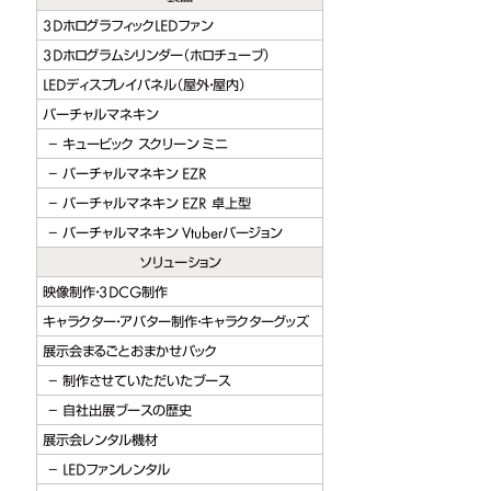
ージョン
3DホログラフィックLEDファン
3Dホログラムシリンダー（ホロチューブ）
berバージョン
LEDディスプレイパネル（屋外・屋内）
ビック スクリーン
バーチャルマネキン
キュービック スクリーン ミニ
バーチャルマネキン EZR
バーチャルマネキン EZR 卓上型
バーチャルマネキン Vtuberバージョン
ソリューション
映像制作・3DCG制作
キャラクター・アバター制作・キャラクターグッズ
展示会まるごとおまかせパック
制作させていただいたブース
自社出展ブースの歴史
展示会レンタル機材
LEDファンレンタル