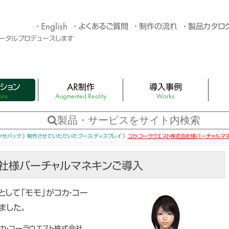
English
よくあるご質問
制作の流れ
製品カタロ
トータルプロデュースします
ション
AR制作
導入事例
ons
Augmented Reality
Works
G制作
4つのタイプのARサンプル
You
バター制作・キャラク
アプリ不要のAR×スタンプラリー
3Dホ
かせパック
〉
制作させていただいたブース・ディスプレイ
〉
コカ・コーラウエスト株式会社様バーチャルマ
Web AR資料ダウンロードページ
LED
会社様バーチャルマネキンご導入
スポット制作
ARカタログ・AR絵本（AR 拡張現実）
バー
して「モモ」がコカ・コー
バー
ました。
おまかせパック
キュー
機材