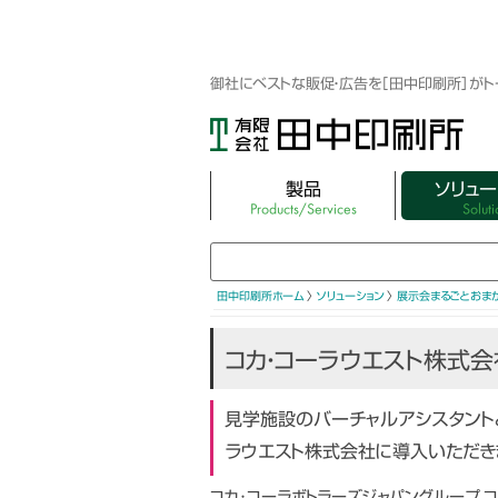
御社にベストな販促・広告を［田中印刷所］が
製品
ソリュー
Products/Services
Soluti
3DホログラフィックLEDファン
映像制作・3DC
3Dホログラムシリンダー
キャラクター・ア
田中印刷所ホーム
〉
ソリューション
〉
展示会まるごとおま
ターグッズ
LEDディスプレイパネル（屋外・屋内）
コカ・コーラウエスト株式
集客できるフォト
キュービック スクリーン ミニ
WEBサイト制作
見学施設のバーチャルアシスタントと
Vtuber×ミラーサイネージ
ラウエスト株式会社に導入いただき
展示会まるごと
バーチャルマネキン EZR
展示会レンタル