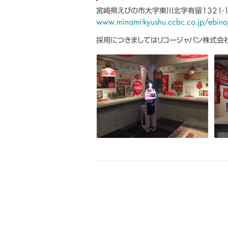
宮崎県えびの市大字東川北字有留1321-1 Te
www.minami-kyushu.ccbc.co.jp/ebino
採用につきましてはリコージャパン株式会社