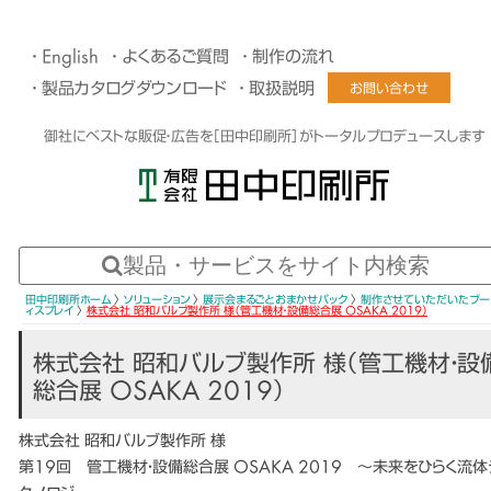
English
よくあるご質問
制作の流れ
製品カタログダウンロード
取扱説明
お問い合わせ
御社にベストな販促・広告を［田中印刷所］がトータルプロデュースします
田中印刷所ホーム
〉
ソリューション
〉
展示会まるごとおまかせパック
〉
制作させていただいたブー
ィスプレイ
〉
株式会社 昭和バルブ製作所 様（管工機材・設備総合展 OSAKA 2019）
株式会社 昭和バルブ製作所 様（管工機材・設
総合展 OSAKA 2019）
株式会社 昭和バルブ製作所 様
第19回 管工機材・設備総合展 OSAKA 2019 ～未来をひらく流体